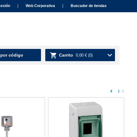
sesión
|
Web Corporativa
|
Buscador de tiendas
 por código
Carrito
0,00 €
(0)
(current)
1
2