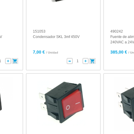
151053
490242
0V
Condensador SKL 3mf 450V
Fuente de ali
240VAC a 24
7,00 €
385,00 €
/ Unidad
/ U