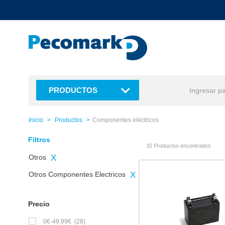
text.skipToContent
text.skipToNavigation
PRODUCTOS
Inicio
Productos
Componentes eléctricos
Filtros
32 Productos encontrados
Otros
X
Otros Componentes Electricos
X
Precio
0€-49,99€
(28)