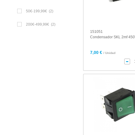
50€-199,99€
(2)
200€-499,99€
(2)
151051
Condensador SKL 2mf 45
7,00 €
/ Unidad