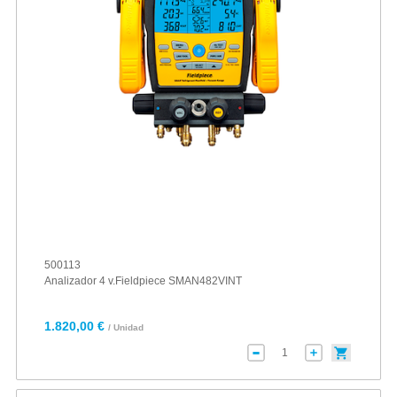
500113
Analizador 4 v.Fieldpiece SMAN482VINT
1.820,00 €
/ Unidad