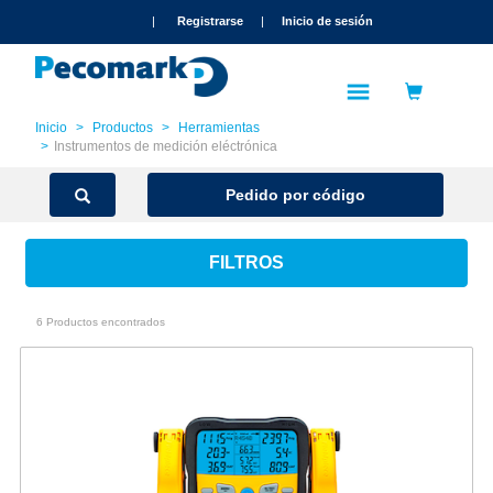
text.skipToContent
text.skipToNavigation
|
Registrarse
|
Inicio de sesión
Inicio
Productos
Herramientas
Instrumentos de medición eléctrónica
Pedido por código
FILTROS
6 Productos encontrados