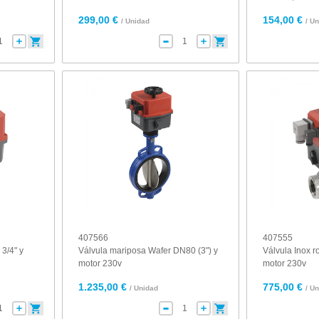
299,00 €
154,00 €
/ Unidad
/ U
407566
407555
 3/4" y
Válvula mariposa Wafer DN80 (3") y
Válvula Inox r
motor 230v
motor 230v
1.235,00 €
775,00 €
/ Unidad
/ U