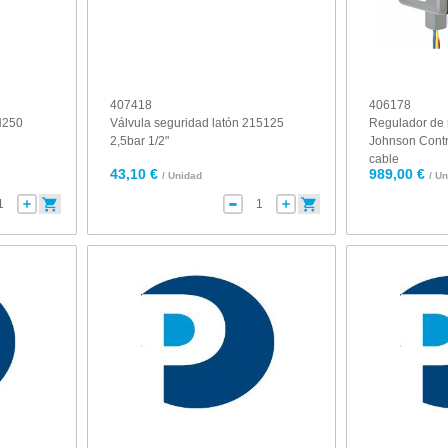
407418
406178
N250
Válvula seguridad latón 215125
Regulador de 
2,5bar 1/2"
Johnson Contr
cable
43,10 €
989,00 €
/ Unidad
/ U