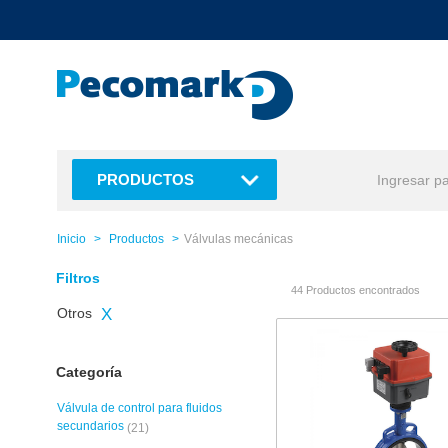
text.skipToContent
text.skipToNavigation
PRODUCTOS
Inicio
Productos
Válvulas mecánicas
Filtros
44 Productos encontrados
Otros
X
Categoría
Válvula de control para fluidos
secundarios
(21)