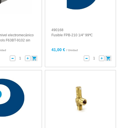
490168
nivel electromecánico
Fusible FPB-210 1/4" 99ºC
ols F63BT-9102 sin
41,00 €
nidad
/ Unidad