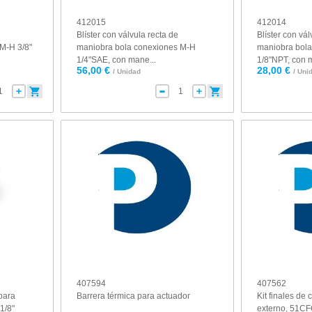
412015
412014
Blíster con válvula recta de
Blíster con vál
M-H 3/8"
maniobra bola conexiones M-H
maniobra bol
1/4"SAE, con mane...
1/8"NPT, con 
56,00 €
28,00 €
/ Unidad
/ Uni
407594
407562
para
Barrera térmica para actuador
Kit finales de
1/8"
externo, 51C