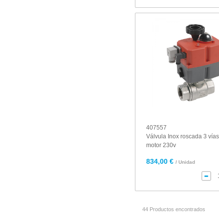
407557
Válvula Inox roscada 3 vías
motor 230v
834,00 €
/ Unidad
44 Productos encontrados