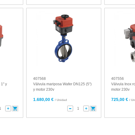
407568
407556
 1" y
Válvula mariposa Wafer DN125 (5")
Válvula Inox r
y motor 230v
motor 230v
1.680,00 €
725,00 €
/ Unidad
/ U