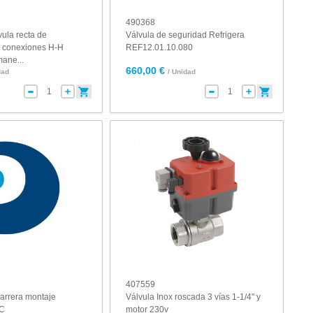
490368
vula recta de
Válvula de seguridad Refrigera
a conexiones H-H
REF12.01.10.080
mane...
660,00 €
dad
/ Unidad
407559
 carrera montaje
Válvula Inox roscada 3 vías 1-1/4" y
FC
motor 230v