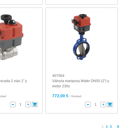
407564
oscada 2 vías 1" y
Válvula mariposa Wafer DN50 (2") y
motor 230v
772,00 €
nidad
/ Unidad
(current)
1
2
3