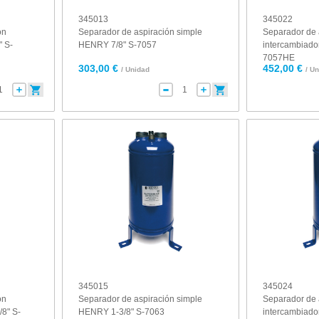
345013
345022
on
Separador de aspiración simple
Separador de 
" S-
HENRY 7/8" S-7057
intercambiado
7057HE
303,00 €
452,00 €
/ Unidad
/ U
345015
345024
on
Separador de aspiración simple
Separador de 
8" S-
HENRY 1-3/8" S-7063
intercambiado