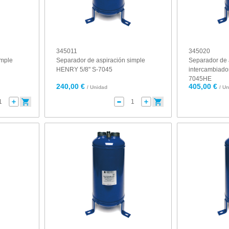
345011
345020
imple
Separador de aspiración simple
Separador de 
HENRY 5/8" S-7045
intercambiado
7045HE
240,00 €
405,00 €
/ Unidad
/ U