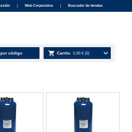
sesión
|
Web Corporativa
|
Buscador de tiendas
 por código
Carrito
0,00 €
(0)