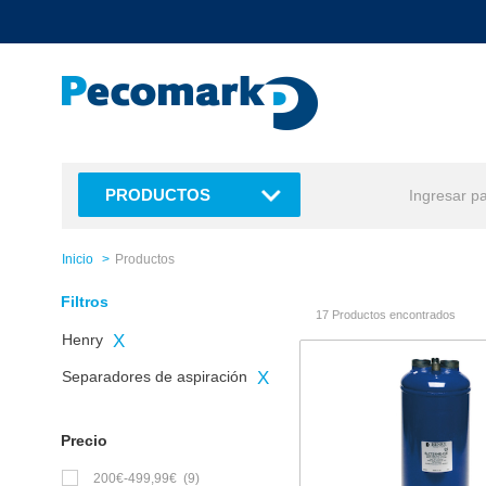
text.skipToContent
text.skipToNavigation
PRODUCTOS
Inicio
Productos
Filtros
17 Productos encontrados
Henry
X
Separadores de aspiración
X
Precio
200€-499,99€
(9)