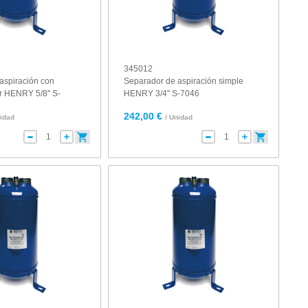
345012
aspiración con
Separador de aspiración simple
r HENRY 5/8" S-
HENRY 3/4" S-7046
242,00 €
nidad
/ Unidad