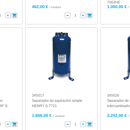
7063HE
462,00 €
1.000,00 €
/ Unidad
/
345017
345026
on
Separador de aspiración simple
Separador de 
8" S-
HENRY S-7721
intercambiad
1.666,00 €
3.242,00 €
/ Unidad
/