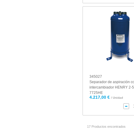
345027
Separador de aspiración c
intercambiador HENRY 2-5
7725HE
4.217,00 €
/ Unidad
17 Productos encontrados