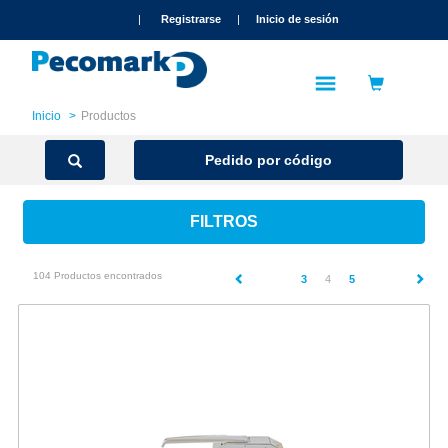
text.skipToContent
text.skipToNavigation
|
Registrarse
|
Inicio de sesión
Inicio
Productos
Pedido por código
FILTROS
104 Productos encontrados
(current)
3
4
5