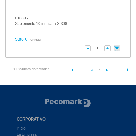
610085
Suplemento 10 mm.para G-300
9,00 €
/ Unidad
104 Productos encontrados
(current)
3
4
5
CORPORATIVO
Inicio
La Empresa