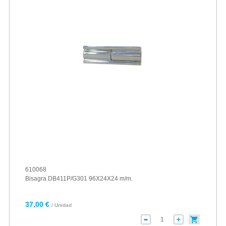
610068
Bisagra DB411P/G301 96X24X24 m/m.
37,00 €
/ Unidad