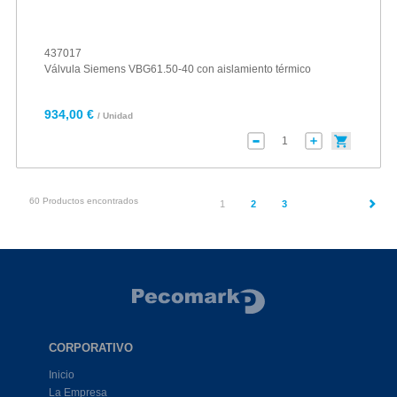
437017
Válvula Siemens VBG61.50-40 con aislamiento térmico
934,00 €
/ Unidad
60 Productos encontrados
(current)
1
2
3
CORPORATIVO
Inicio
La Empresa