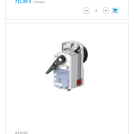
711,00 €
/ Unidad
437035