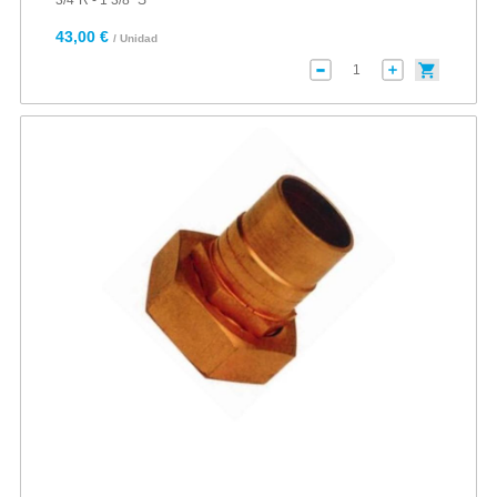
3/4"R - 1 3/8" S
43,00 €
/ Unidad