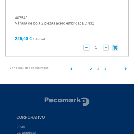
407543
Válvula de bola 2 piezas acero embridada DN32
229,00 €
/ Unidad
167 Productos encontrados
(current)
2
3
4
CORPORATIVO
Inicio
La Empresa