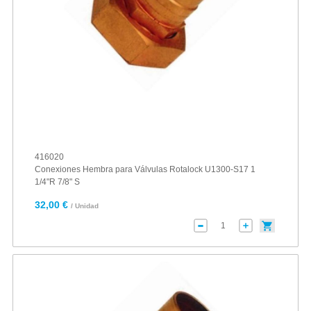
416020
Conexiones Hembra para Válvulas Rotalock U1300-S17 1
1/4"R 7/8" S
32,00 €
/ Unidad