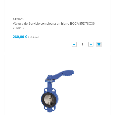
416028
Válvula de Servicio con pletina en hierro ECCA 85D78C36
2 1/8" S
260,00 €
/ Unidad