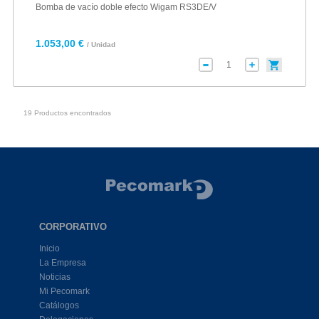
Bomba de vacío doble efecto Wigam RS3DE/V
1.053,00 €
/ Unidad
19 Productos encontrados
CORPORATIVO
Inicio
La Empresa
Noticias
Mi Pecomark
Catálogos