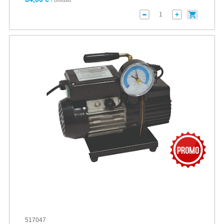
/ Unidad
517047