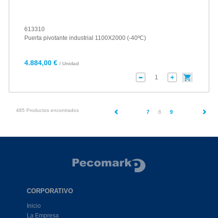
613310
Puerta pivotante industrial 1100X2000 (-40ºC)
4.884,00 €
/ Unidad
485 Productos encontrados
(current)
7
8
9
CORPORATIVO
Inicio
La Empresa