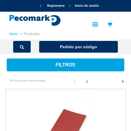
text.skipToContent
text.skipToNavigation
|
Registrarse
|
Inicio de sesión
Inicio
Productos
Pedido por código
FILTROS
39 Productos encontrados
(current)
1
2