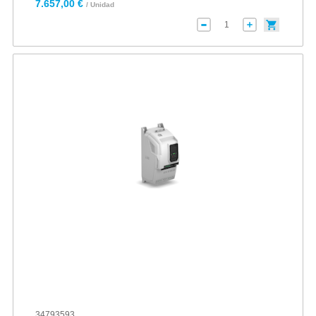
7.657,00 €
/ Unidad
34793593