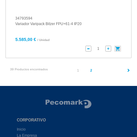
34793594
Variador Varipack Bitzer FPU+61-4 IP20
5.585,00 €
/ Unidad
39 Productos encontrados
(current)
1
2
CORPORATIVO
Inicio
La Empresa