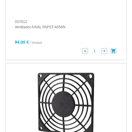
337012
Ventilador AXIAL PAPST-4656N
94,00 €
/ Unidad