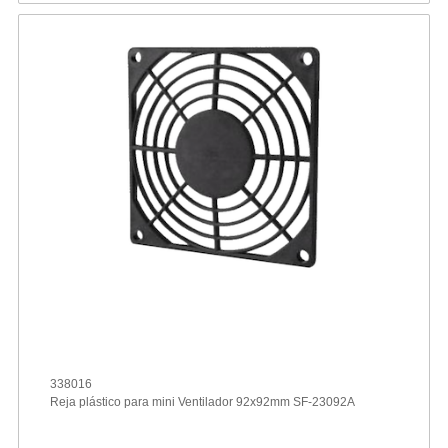
338016
Reja plástico para mini Ventilador 92x92mm SF-23092A