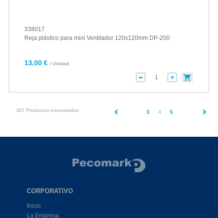
338017
Reja plástico para mini Ventilador 120x120mm DP-200
13,00 €
/ Unidad
367 Productos encontrados
(current)
3
4
5
CORPORATIVO
Inicio
La Empresa