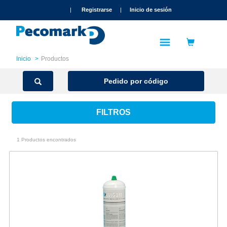
text.skipToContent
text.skipToNavigation
|
Registrarse
|
Inicio de sesión
Inicio
Productos
Pedido por código
FILTROS
1 Productos encontrados