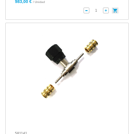
983,00 €
/ Unidad
581141