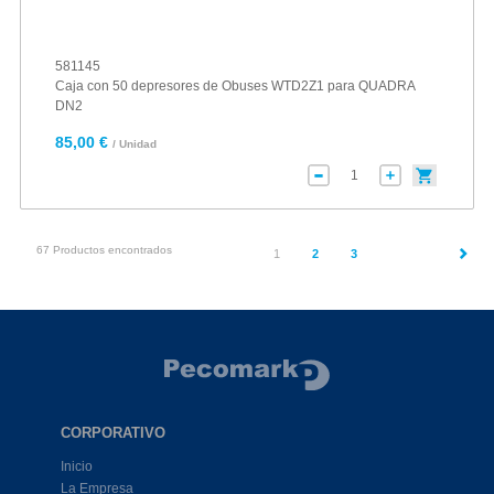
581145
Caja con 50 depresores de Obuses WTD2Z1 para QUADRA
DN2
85,00 €
/ Unidad
67 Productos encontrados
(current)
1
2
3
CORPORATIVO
Inicio
La Empresa