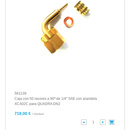
581139
Caja con 50 racores a 90º de 1/4" SAE con arandela
XCA02C para QUADRA DN2
719,00 €
/ Unidad