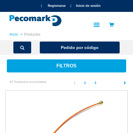
text.skipToContent
text.skipToNavigation
|
Registrarse
|
Inicio de sesión
Inicio
Productos
Pedido por código
FILTROS
67 Productos encontrados
(current)
1
2
3