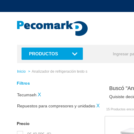
text.skipToContent
text.skipToNavigation
PRODUCTOS
Inicio
Analizador de refrigeración testo s
Filtros
Buscó "Ana
X
Tecumseh
Quisiste deci
X
Repuestos para compresores y unidades
15 Productos enco
Precio