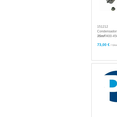
151212
Condensado
35
mF
/400-45
73,00 €
/ Un