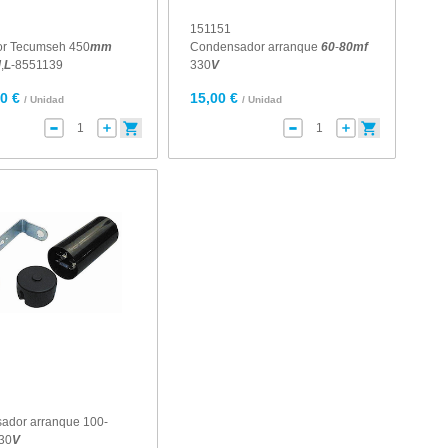
151151
dor Tecumseh 450
mm
Condensador arranque
60
-
80
mf
M
,
L
-8551139
330
V
0 €
15,00 €
/ Unidad
/ Unidad
ador arranque 100-
30
V