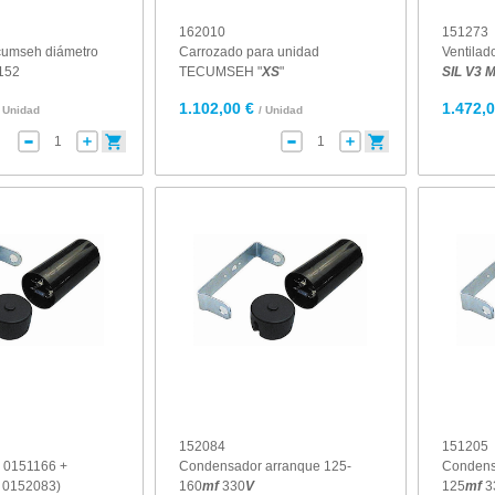
162010
151273
ecumseh diámetro
Carrozado para unidad
Ventila
152
TECUMSEH "
XS
"
SIL
V
3
1.102,00 €
1.472,0
/ Unidad
/ Unidad
152084
151205
0151166 +
Condensador arranque 125-
Condens
 0152083)
160
mf
330
V
125
mf
3