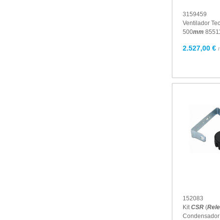
3159459
Ventilador T
500
mm
8551
2.527,00 €
152083
Kit
CSR
(
Rele
Condensador