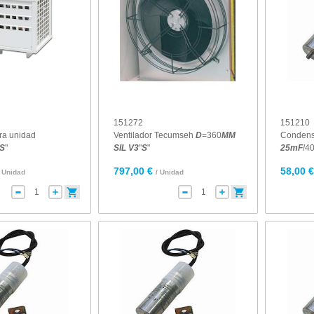
151272
151210
ra unidad
Ventilador Tecumseh
D
=360
MM
Conden
S
"
SIL
V
3
"
S
"
25
mF
/4
797,00 €
58,00 
/ Unidad
/ Unidad