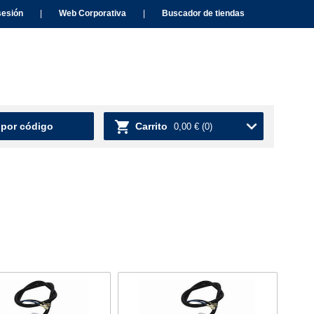
sesión
|
Web Corporativa
|
Buscador de tiendas
 por código
Carrito
0,00 €
(0)