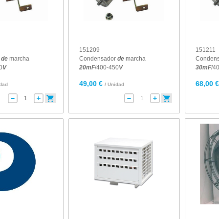
151209
151211
r
de
marcha
Condensador
de
marcha
Conden
0
V
20
mF
/400-450
V
30
mF
/4
49,00 €
68,00 
idad
/ Unidad