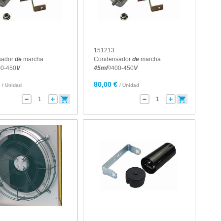
151213
sador
de
marcha
Condensador
de
marcha
00-450
V
45
mF
/400-450
V
€
80,00 €
/ Unidad
/ Unidad