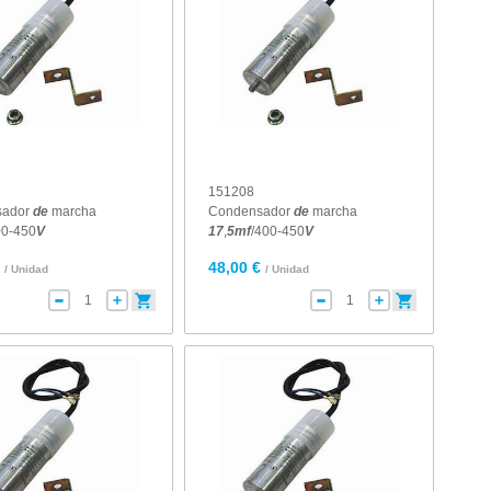
151208
sador
de
marcha
Condensador
de
marcha
00-450
V
17
,
5
mf
/400-450
V
€
48,00 €
/ Unidad
/ Unidad