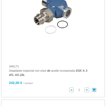
346171
Adaptador especial con visor
de
aceite incorporado
ESK
A
-
3
-
4
FL
-
SG
-
28
L
242,00 €
/ Unidad