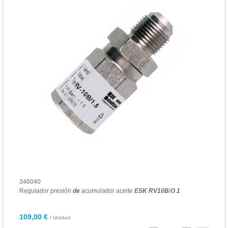
346040
Regulador presión
de
acumulador aceite
ESK
RV
10
B
/
O
.
1
109,00 €
/ Unidad