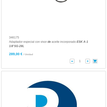
346175
Adaptador especial con visor
de
aceite incorporado
ESK
A
-
1
1
/
8
"
SG
-
28
L
289,00 €
/ Unidad