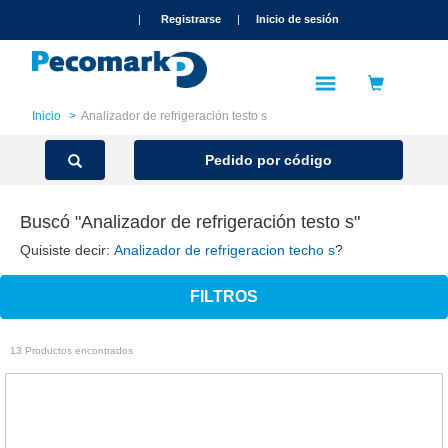
text.skipToContent
text.skipToNavigation
|
Registrarse
|
Inicio de sesión
Inicio
Analizador de refrigeración testo s
Pedido por código
Buscó "Analizador de refrigeración testo s"
Quisiste decir:
Analizador de refrigeracion techo s
?
FILTROS
13 Productos encontrados