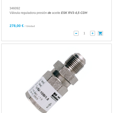
346092
Válvula reguladora presión
de
aceite
ESK
RV
3
-
4
,5
-
CDH
278,00 €
/ Unidad