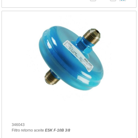
346043
Filtro retorno aceite
ESK
F
-
10
B
3
/
8