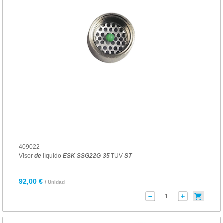
409022
Visor
de
líquido
ESK
SSG
22
G
-
35
TUV
ST
92,00 €
/ Unidad