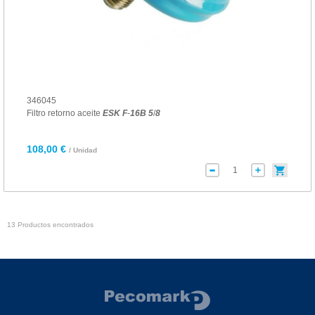
346045
Filtro retorno aceite
ESK
F
-
16
B
5
/
8
108,00 €
/ Unidad
13 Productos encontrados