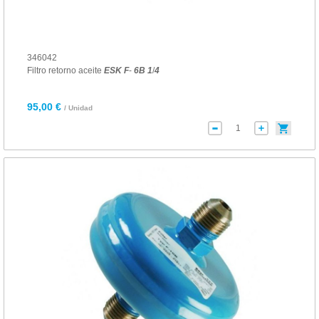
346042
Filtro retorno aceite
ESK
F
-
6B
1
/
4
95,00 €
/ Unidad