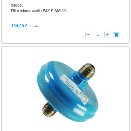
346046
Filtro retorno aceite
ESK
F
-
18
B
3
/
4
104,00 €
/ Unidad