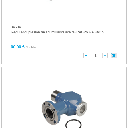
346041
Regulador presión
de
acumulador aceite
ESK
RV
2
-
10
B
/
1
,5
90,00 €
/ Unidad