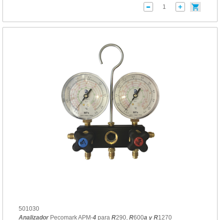
501030
Analizador
Pecomark APM-
4
para
R
290,
R
600
a
y
R
1270