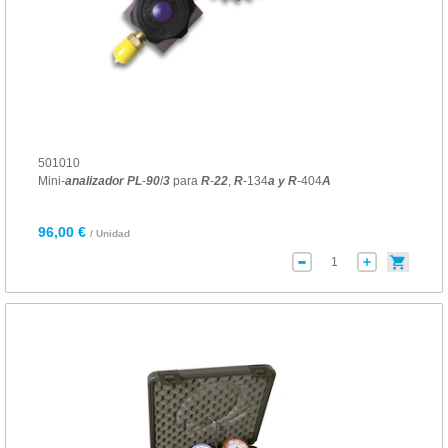
501010
Mini-
analizador
PL
-
90
/
3
para
R
-
22
,
R
-134
a
y
R
-404
A
96,00 €
/ Unidad