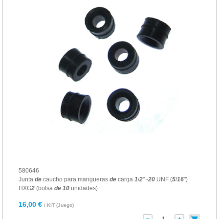
580646
Junta
de
caucho para mangueras
de
carga
1
/
2
" -
20
UNF (
5
/
16
")
HXG
2
(bolsa
de
10
unidades)
16,00 €
/ KIT (Juego)