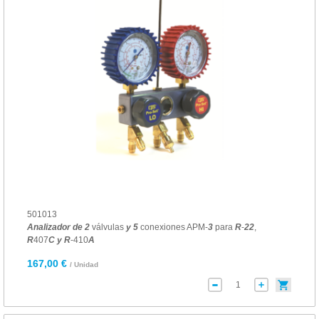
501013
Analizador
de
2
válvulas
y
5
conexiones APM-
3
para
R
-
22
,
R
407
C
y
R
-410
A
167,00 €
/ Unidad