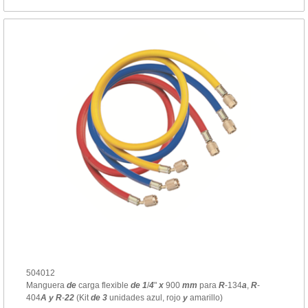
504012
Manguera
de
carga flexible
de
1
/
4
"
x
900
mm
para
R
-134
a
,
R
-
404
A
y
R
-
22
(Kit
de
3
unidades azul, rojo
y
amarillo)