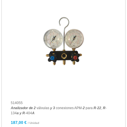
514055
Analizador
de
2
válvulas
y
3
conexiones APM-
2
para
R
-
22
,
R
-
134
a
y
R
-404
A
187,00 €
/ Unidad