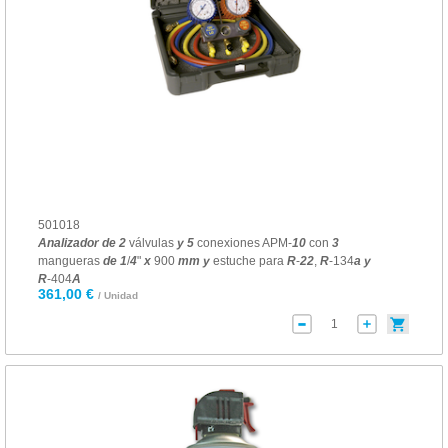
501018
Analizador
de
2
válvulas
y
5
conexiones APM-
10
con
3
mangueras
de
1
/
4
"
x
900
mm
y
estuche para
R
-
22
,
R
-134
a
y
R
-404
A
361,00 €
/ Unidad