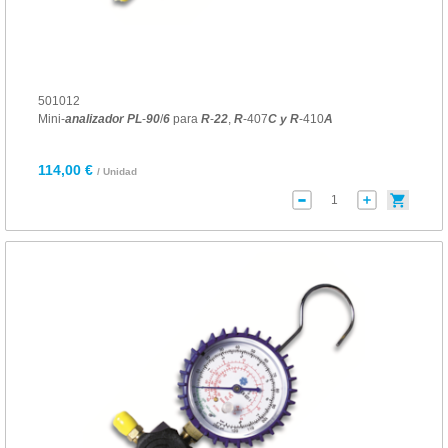
501012
Mini-
analizador
PL
-
90
/
6
para
R
-
22
,
R
-407
C
y
R
-410
A
114,00 €
/ Unidad