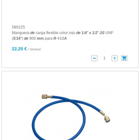
580225
Manguera
de
carga flexible color rojo
de
1
/
4
"
x
1
/
2
"-
20
UNF
(
5
/
16
")
de
900
mm
para
R
-410
A
22,20 €
/ Unidad