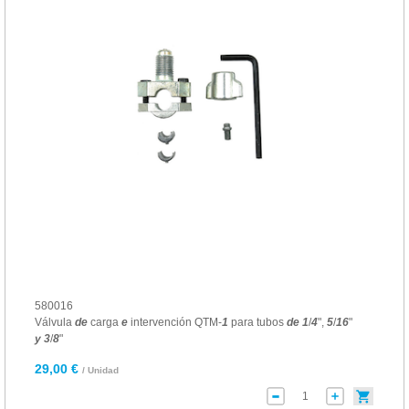
580016
Válvula
de
carga
e
intervención QTM-
1
para tubos
de
1
/
4
",
5
/
16
"
y
3
/
8
"
29,00 €
/ Unidad