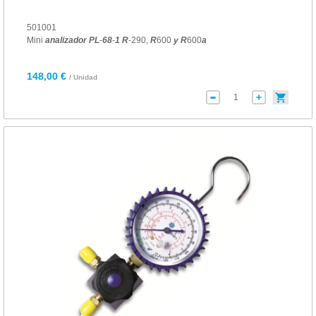
501001
Mini
analizador
PL
-
68
-
1
R
-290,
R
600
y
R
600
a
148,00 €
/ Unidad