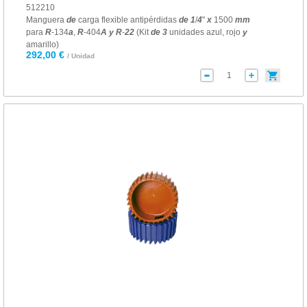
512210
Manguera
de
carga flexible antipérdidas
de
1
/
4
"
x
1500
mm
para
R
-134
a
,
R
-404
A
y
R
-
22
(Kit
de
3
unidades azul, rojo
y
amarillo)
292,00 €
/ Unidad