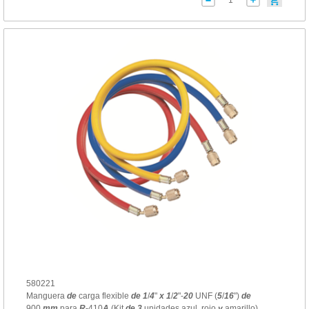
580221
Manguera
de
carga flexible
de
1
/
4
"
x
1
/
2
"-
20
UNF (
5
/
16
")
de
900
mm
para
R
-410
A
(Kit
de
3
unidades azul, rojo
y
amarillo)