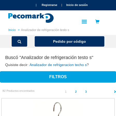
text.skipToContent
text.skipToNavigation
|
Registrarse
|
Inicio de sesión
Inicio
Analizador de refrigeración testo s
Pedido por código
Buscó "Analizador de refrigeración testo s"
Quisiste decir:
Analizador de refrigeracion techo s
?
FILTROS
82 Productos encontrados
(current)
1
2
3