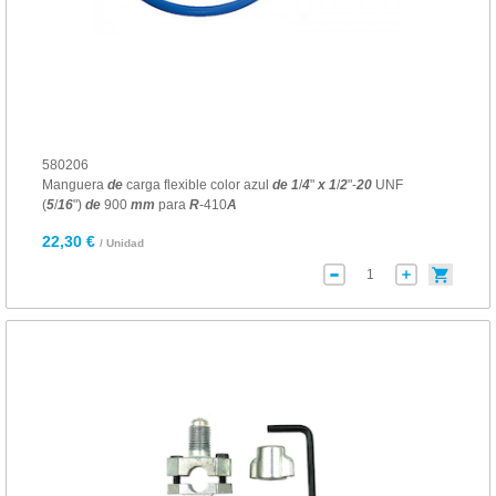
580206
Manguera
de
carga flexible color azul
de
1
/
4
"
x
1
/
2
"-
20
UNF
(
5
/
16
")
de
900
mm
para
R
-410
A
22,30 €
/ Unidad