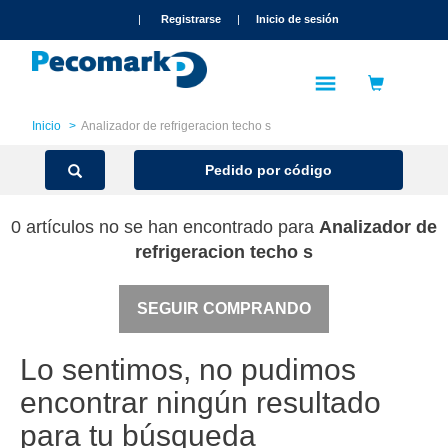
text.skipToContent
text.skipToNavigation
|
Registrarse
|
Inicio de sesión
Inicio
Analizador de refrigeracion techo s
Pedido por código
0 artículos no se han encontrado para
Analizador de
refrigeracion techo s
SEGUIR COMPRANDO
Lo sentimos, no pudimos
encontrar ningún resultado
para tu búsqueda