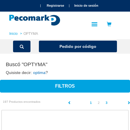
text.skipToContent
text.skipToNavigation
|
Registrarse
|
Inicio de sesión
Inicio
OPTYMA
Pedido por código
Buscó "OPTYMA"
Quisiste decir:
optima
?
FILTROS
197 Productos encontrados
(current)
1
2
3