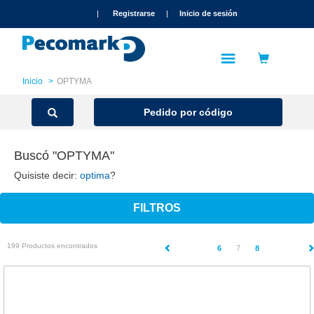
text.skipToContent
text.skipToNavigation
|
Registrarse
|
Inicio de sesión
Inicio
OPTYMA
Pedido por código
Buscó "OPTYMA"
Quisiste decir:
optima
?
FILTROS
199 Productos encontrados
(current)
6
7
8