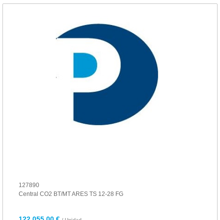
127890
Central CO2 BT/MT ARES TS 12-28 FG
122.055,00 €
/ Unidad