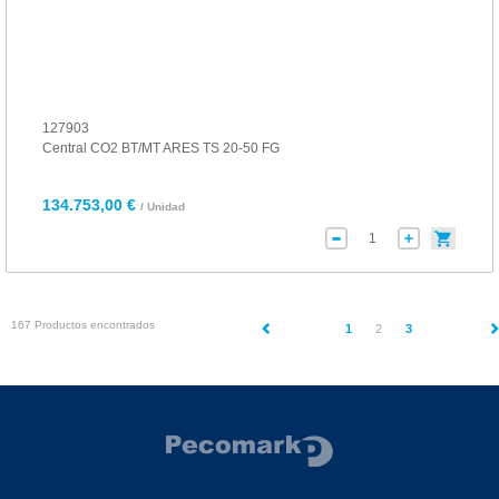
127903
Central CO2 BT/MT ARES TS 20-50 FG
134.753,00 €
/ Unidad
167 Productos encontrados
(current)
1
2
3