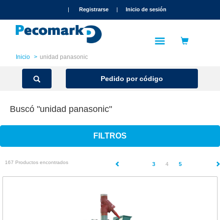
text.skipToContent
text.skipToNavigation
|
Registrarse
|
Inicio de sesión
Inicio
unidad panasonic
Pedido por código
Buscó "unidad panasonic"
FILTROS
167 Productos encontrados
(current)
3
4
5