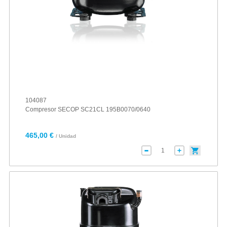
104087
Compresor SECOP SC21CL 195B0070/0640
465,00 €
/ Unidad