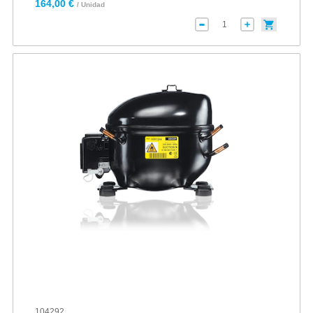
164,00 €
/ Unidad
104292