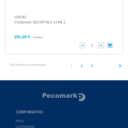
104293
Compresor SECOP NLX 13 KK.1
291,00 €
/ Unidad
126 Productos encontrados
(current)
1
2
3
CORPORATIVO
Inicio
La Empresa