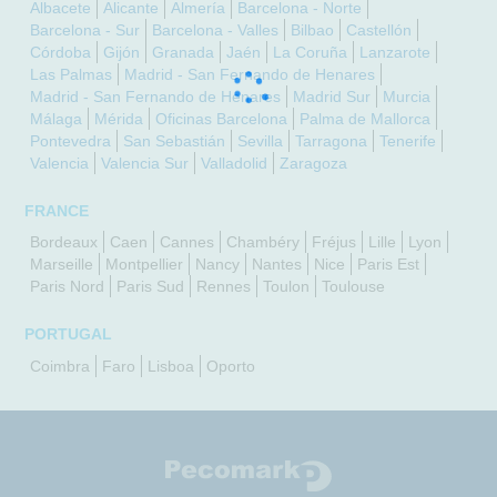
Albacete
Alicante
Almería
Barcelona - Norte
Barcelona - Sur
Barcelona - Valles
Bilbao
Castellón
Córdoba
Gijón
Granada
Jaén
La Coruña
Lanzarote
Las Palmas
Madrid - San Fernando de Henares
Madrid - San Fernando de Henares
Madrid Sur
Murcia
Málaga
Mérida
Oficinas Barcelona
Palma de Mallorca
Pontevedra
San Sebastián
Sevilla
Tarragona
Tenerife
Valencia
Valencia Sur
Valladolid
Zaragoza
FRANCE
Bordeaux
Caen
Cannes
Chambéry
Fréjus
Lille
Lyon
Marseille
Montpellier
Nancy
Nantes
Nice
Paris Est
Paris Nord
Paris Sud
Rennes
Toulon
Toulouse
PORTUGAL
Coimbra
Faro
Lisboa
Oporto