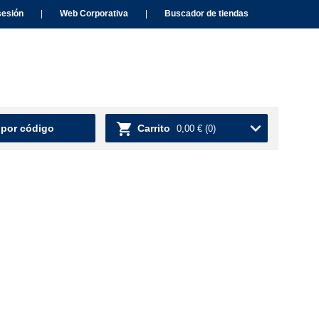
sesión
|
Web Corporativa
|
Buscador de tiendas
 por código
Carrito
0,00 €
(0)