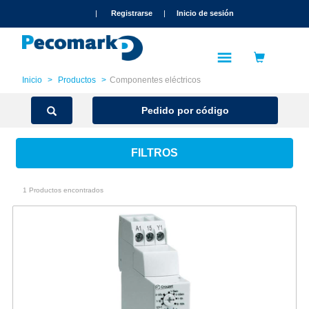
text.skipToContent
text.skipToNavigation
|
Registrarse
|
Inicio de sesión
Inicio
Productos
Componentes eléctricos
Pedido por código
FILTROS
1 Productos encontrados