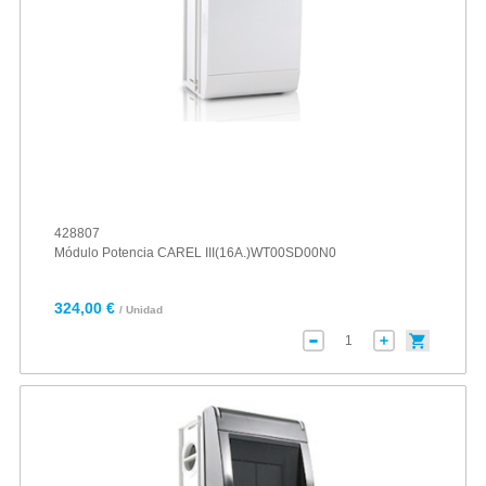
428807
Módulo Potencia CAREL III(16A.)WT00SD00N0
324,00 €
/ Unidad