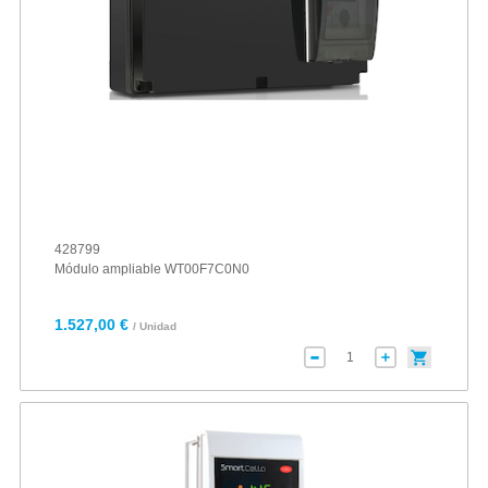
428799
Módulo ampliable WT00F7C0N0
1.527,00 €
/ Unidad