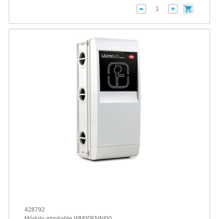
428792
Módulo ampliable WM00ENNI00