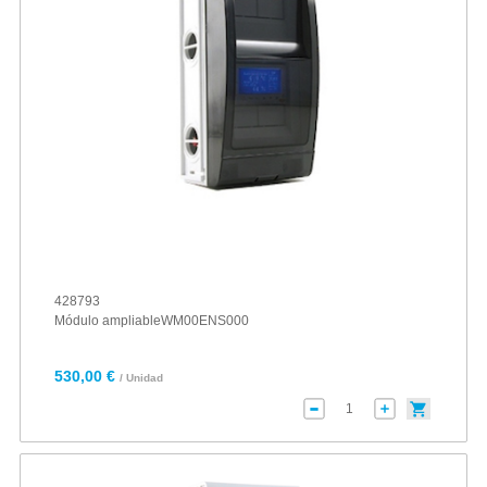
428793
Módulo ampliableWM00ENS000
530,00 €
/ Unidad