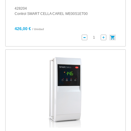
428204
Control SMART CELLA CAREL WE00S1ET00
426,00 €
/ Unidad