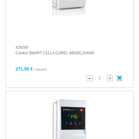
428205
Control SMART CELLA CAREL WE00C2HN00
271,00 €
/ Unidad