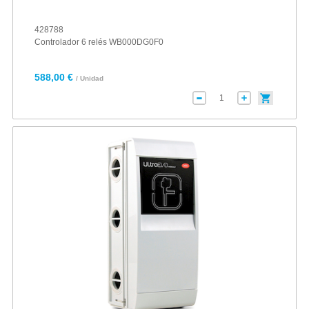
428788
Controlador 6 relés WB000DG0F0
588,00 €
/ Unidad