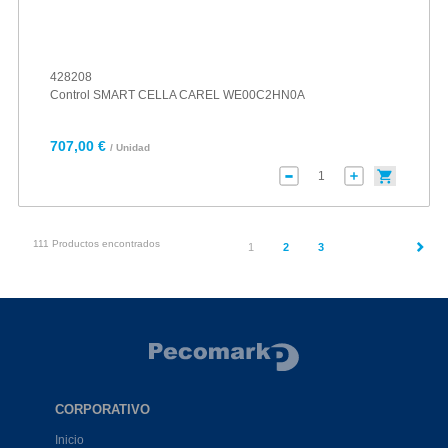
428208
Control SMART CELLA CAREL WE00C2HN0A
707,00 €
/ Unidad
111 Productos encontrados
(current)
1
2
3
CORPORATIVO
Inicio