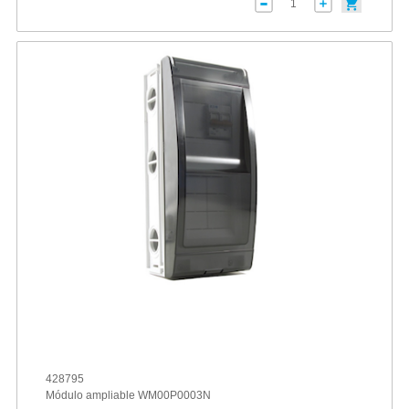
428795
Módulo ampliable WM00P0003N