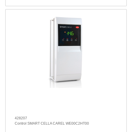
428207
Control SMART CELLA CAREL WE00C2HT00