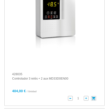
428035
Controlador 3 relés + 2 aux MD33D0EN00
404,00 €
/ Unidad