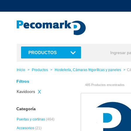
text.skipToContent
text.skipToNavigation
PRODUCTOS
Inicio
Productos
Hostelería, Cámaras frigoríficas y paneles
Cá
Filtros
485 Productos encontrados
Kavidoors
X
Categoría
Puertas y cortinas
(464)
Accesorios
(21)