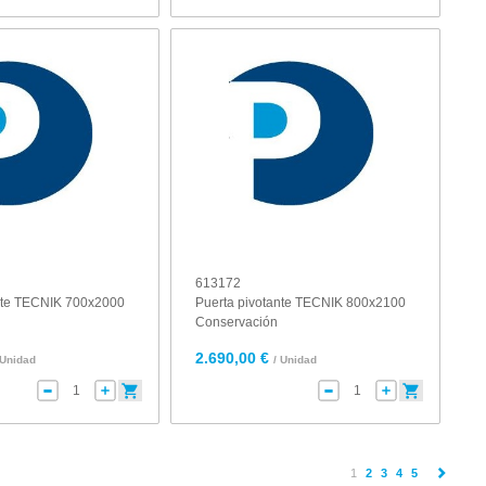
613172
ante TECNIK 700x2000
Puerta pivotante TECNIK 800x2100
Conservación
2.690,00 €
 Unidad
/ Unidad
(current)
1
2
3
4
5