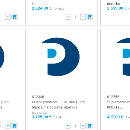
izquierda
derecha
2.624,00 €
2.559,00 €
/ Unidad
/
612348
612356
(-20º)
Puerta pivotante 800X1900 (-20º)
Suplemento es
ra
blanca marco panel apertura
800X1900
izquierda
3.125,00 €
407,00 €
/ Unidad
/ U