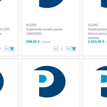
612358
612353
0 (-20º)
Suplemento escalón puerta
Puerta pivota
ra
1000X2000
blanca marco 
derecha
508,00 €
2.624,00 €
/ Unidad
/