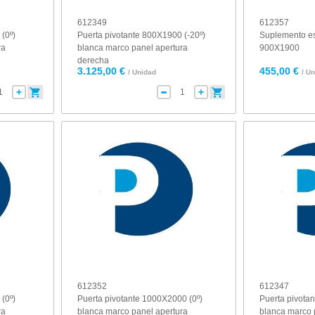
612349
612357
(0º)
Puerta pivotante 800X1900 (-20º)
Suplemento es
ra
blanca marco panel apertura
900X1900
derecha
3.125,00 €
455,00 €
/ Unidad
/ U
612352
612347
(0º)
Puerta pivotante 1000X2000 (0º)
Puerta pivota
ra
blanca marco panel apertura
blanca marco 