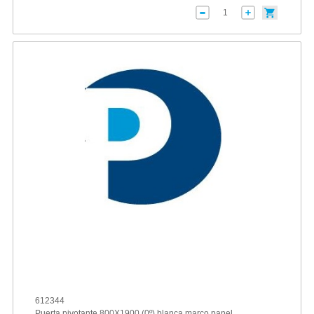
612344
Puerta pivotante 800X1900 (0º) blanca marco panel