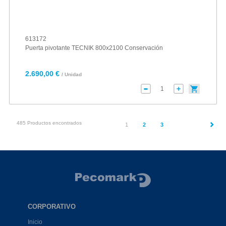
613172
Puerta pivotante TECNIK 800x2100 Conservación
2.690,00 €
/ Unidad
485 Productos encontrados
(current)
1
2
3
CORPORATIVO
Inicio