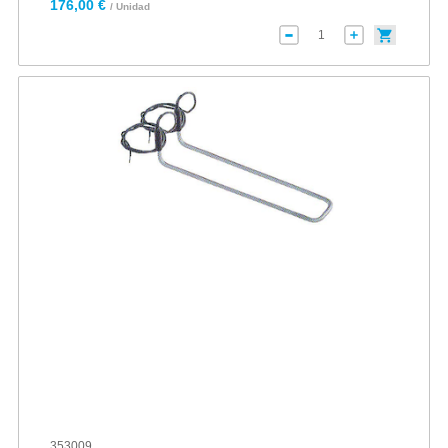
176,00 €
/ Unidad
353009