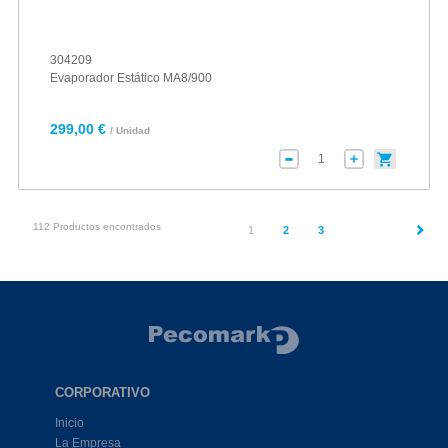
304209
Evaporador Estático MA8/900
299,00 €
/ Unidad
112 Productos encontrados
(current)
1
2
3
CORPORATIVO
Inicio
La Empresa