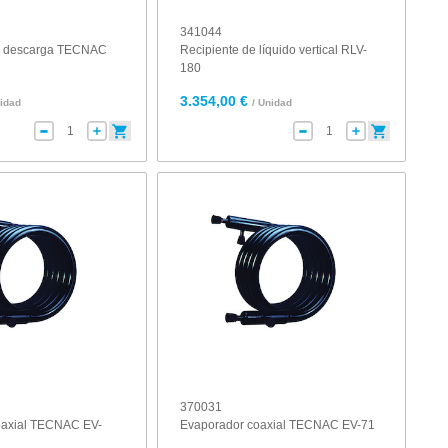
341044
de descarga TECNAC
Recipiente de líquido vertical RLV-
180
3.354,00 €
nidad
/ Unidad
370031
oaxial TECNAC EV-
Evaporador coaxial TECNAC EV-71