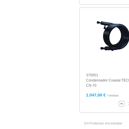
370051
Condensador Coaxial TE
CN-70
1.047,00 €
/ Unidad
114 Productos encontrados