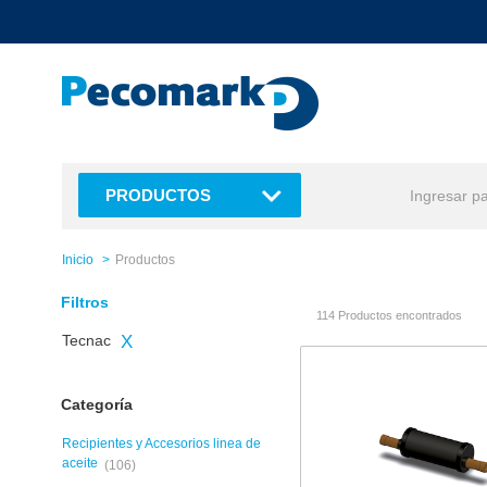
text.skipToContent
text.skipToNavigation
PRODUCTOS
Inicio
Productos
Filtros
114 Productos encontrados
Tecnac
X
Categoría
Recipientes y Accesorios linea de
aceite
(106)