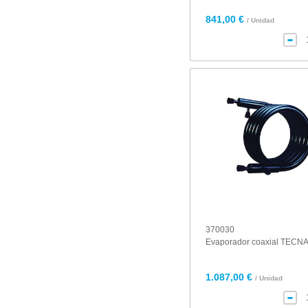
841,00 €
/ Unidad
370030
Evaporador coaxial TECN
1.087,00 €
/ Unidad