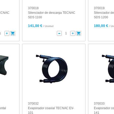
370018
370019
 TECNAC
Silenciador de descarga TECNAC
Silenciador 
SDS 1100
SDS 1200
141,00 €
180,00 €
/ Unidad
/ U
370032
370033
ontal
Evaporador coaxial TECNAC EV-
Evaporador c
101
141