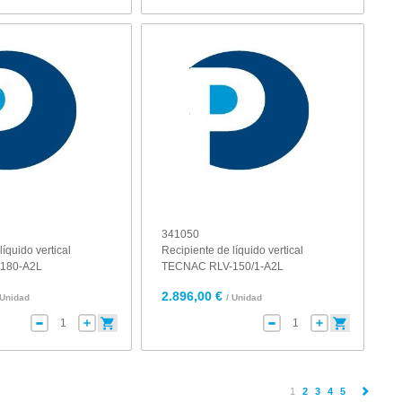
341050
líquido vertical
Recipiente de líquido vertical
180-A2L
TECNAC RLV-150/1-A2L
2.896,00 €
 Unidad
/ Unidad
(current)
1
2
3
4
5