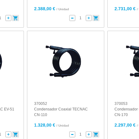
2.388,00 €
2.731,00 €
/ Unidad
/
370052
370053
AC EV-51
Condensador Coaxial TECNAC
Condensador
CN-110
CN-170
1.328,00 €
2.297,00 €
/ Unidad
/