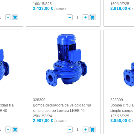
160/15/S25...
160/40/P25...
2.433,00 €
2.816,00 €
/ Unidad
/
328300
328309
idad fija
Bomba circuladora de velocidad fija
Bomba circulad
E 40-
simple cuerpo Lowara LNEE 40-
simple cuerp
250/15A/P4...
125/75/P25...
2.907,00 €
3.856,00 €
/ Unidad
/