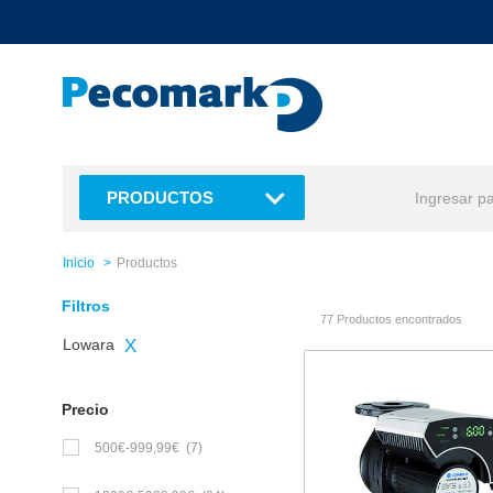
text.skipToContent
text.skipToNavigation
PRODUCTOS
Inicio
Productos
Filtros
77 Productos encontrados
Lowara
X
Precio
500€-999,99€
(7)