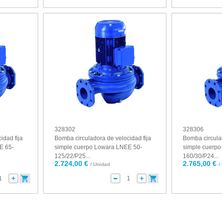
328302
328306
idad fija
Bomba circuladora de velocidad fija
Bomba circulad
E 65-
simple cuerpo Lowara LNEE 50-
simple cuerp
125/22/P25...
160/30/P24...
2.724,00 €
2.765,00 €
/ Unidad
/