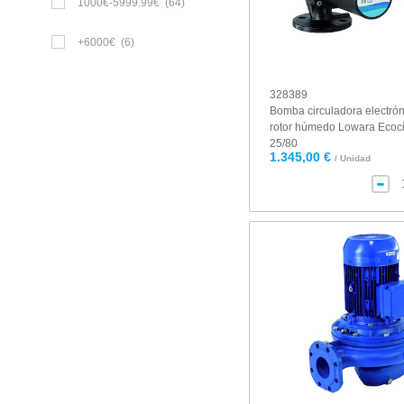
1000€-5999.99€
(64)
+6000€
(6)
328389
Bomba circuladora electró
rotor húmedo Lowara Ecoci
25/80
1.345,00 €
/ Unidad