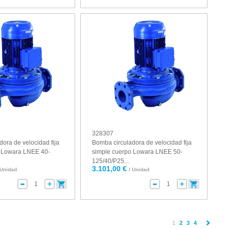
328307
ora de velocidad fija
Bomba circuladora de velocidad fija
o Lowara LNEE 40-
simple cuerpo Lowara LNEE 50-
125/40/P25...
3.101,00 €
 Unidad
/ Unidad
(current)
1
2
3
4