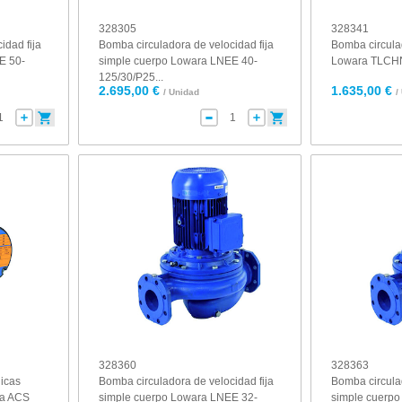
328305
328341
idad fija
Bomba circuladora de velocidad fija
Bomba circula
E 50-
simple cuerpo Lowara LNEE 40-
Lowara TLCHN
125/30/P25...
2.695,00 €
1.635,00 €
/ Unidad
/
328360
328363
nicas
Bomba circuladora de velocidad fija
Bomba circulad
ra ACS
simple cuerpo Lowara LNEE 32-
simple cuerp