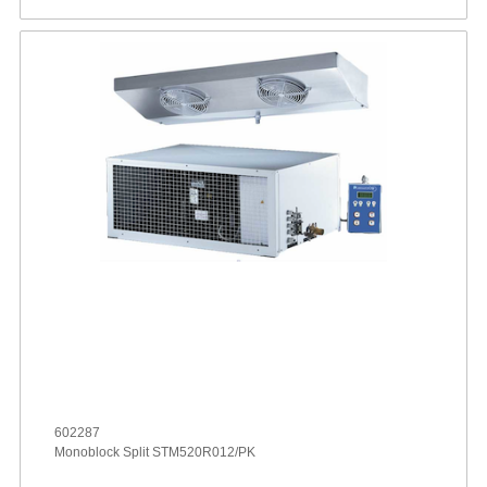
602287
Monoblock Split STM520R012/PK