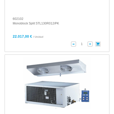
602102
Monoblock Split STL130R012/PK
22.017,00 €
/ Unidad