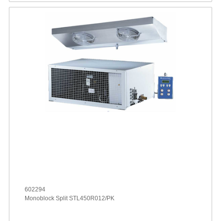
602294
Monoblock Split STL450R012/PK