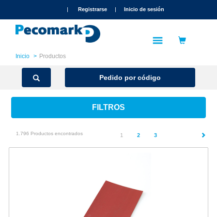
text.skipToContent
text.skipToNavigation
|
Registrarse
|
Inicio de sesión
Inicio
Productos
Pedido por código
FILTROS
1.796 Productos encontrados
(current)
1
2
3