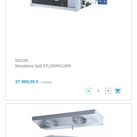
602106
Monoblock Split STL200R012/PK
27.968,00 €
/ Unidad