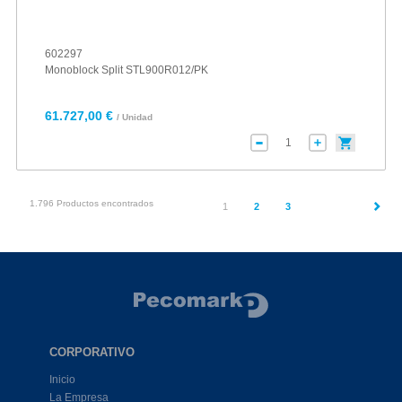
602297
Monoblock Split STL900R012/PK
61.727,00 €
/ Unidad
1.796 Productos encontrados
(current)
1
2
3
CORPORATIVO
Inicio
La Empresa