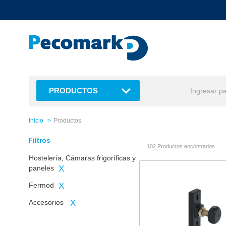
text.skipToContent
text.skipToNavigation
PRODUCTOS
Inicio
Productos
Filtros
102 Productos encontrados
Hostelería, Cámaras frigoríficas y
paneles
X
Fermod
X
Accesorios
X