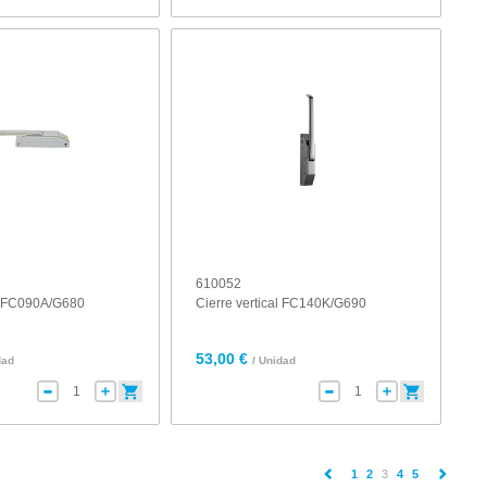
610052
al FC090A/G680
Cierre vertical FC140K/G690
53,00 €
dad
/ Unidad
(current)
1
2
3
4
5