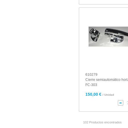
610279
Cierre semiautomático hori
FC-303
150,00 €
/ Unidad
102 Productos encontrados