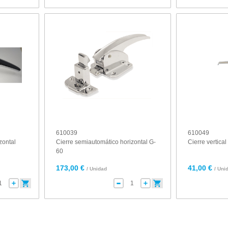
610039
610049
zontal
Cierre semiautomático horizontal G-
Cierre vertic
60
173,00 €
41,00 €
/ Unidad
/ Uni