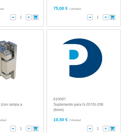
75,00 €
dad
/ Unidad
610097
 (con rampa a
Suplemento para G-207/G-208
(6mm)
10,50 €
nidad
/ Unidad