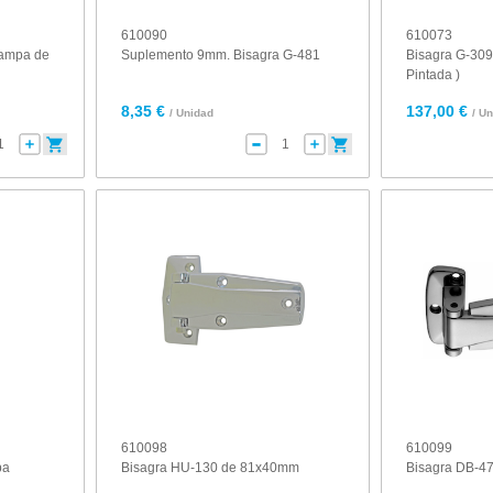
610090
610073
rampa de
Suplemento 9mm. Bisagra G-481
Bisagra G-309
Pintada )
8,35 €
137,00 €
/ Unidad
/ U
610098
610099
pa
Bisagra HU-130 de 81x40mm
Bisagra DB-