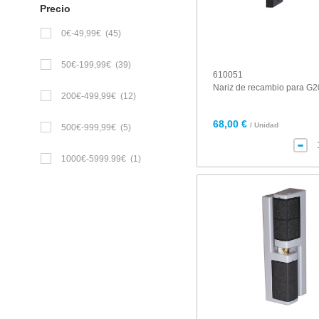
Precio
0€-49,99€
(45)
50€-199,99€
(39)
610051
Nariz de recambio para G2
200€-499,99€
(12)
68,00 €
/ Unidad
500€-999,99€
(5)
1000€-5999.99€
(1)