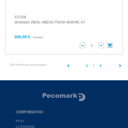
337206
Ventilador ZIEHL-ABEGG FN030-4EW.WC.A7
300,00 €
/ Unidad
229 Productos encontrados
(current)
2
3
4
CORPORATIVO
Inicio
La Empresa