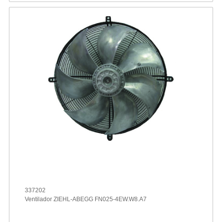
337202
Ventilador ZIEHL-ABEGG FN025-4EW.W8.A7