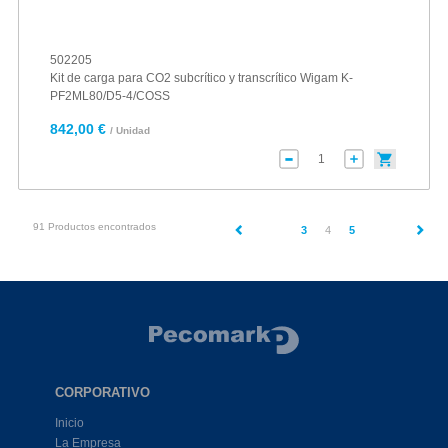
502205
Kit de carga para CO2 subcrítico y transcrítico Wigam K-
PF2ML80/D5-4/COSS
842,00 €
/ Unidad
91 Productos encontrados
(current)
3
4
5
CORPORATIVO
Inicio
La Empresa