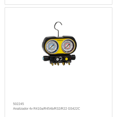
502245
Analizador 4v R410a/R454b/R32/R22 GS422C