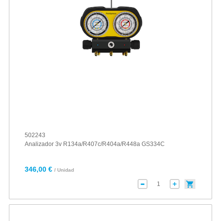
502243
Analizador 3v R134a/R407c/R404a/R448a GS334C
346,00 €
/ Unidad