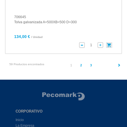
706645
Tolva galvanizada A=500XB=500 D=300
134,00 €
/ Unidad
59 Productos encontrados
(current)
1
2
3
CORPORATIVO
Inicio
La Empresa