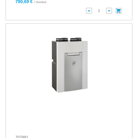
790,69 €
/ Unidad
707981