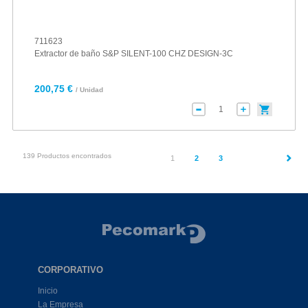
711623
Extractor de baño S&P SILENT-100 CHZ DESIGN-3C
200,75 €
/ Unidad
139 Productos encontrados
(current)
1
2
3
CORPORATIVO
Inicio
La Empresa