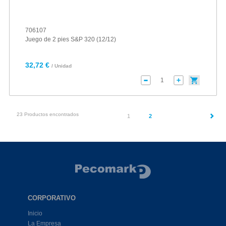
706107
Juego de 2 pies S&P 320 (12/12)
32,72 €
/ Unidad
23 Productos encontrados
(current)
1
2
CORPORATIVO
Inicio
La Empresa