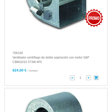
706100
Ventilador centrífugo de doble aspiración con motor S&P
CBM10/10 373W 4PC
624,00 €
/ Unidad