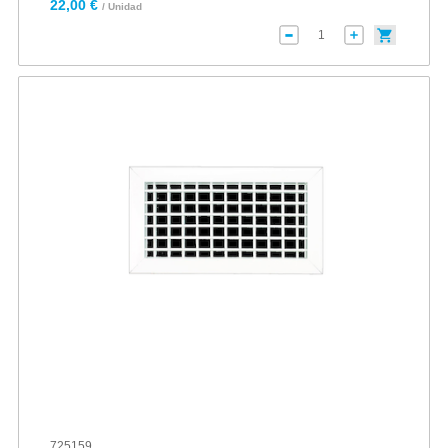
22,00 €
/ Unidad
725159