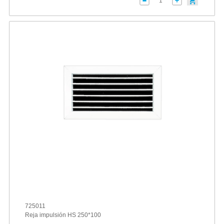
725011
Reja impulsión HS 250*100