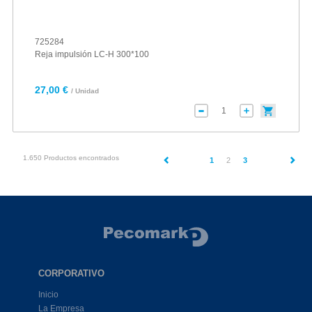
725284
Reja impulsión LC-H 300*100
27,00 €
/ Unidad
1.650 Productos encontrados
(current)
1
2
3
CORPORATIVO
Inicio
La Empresa