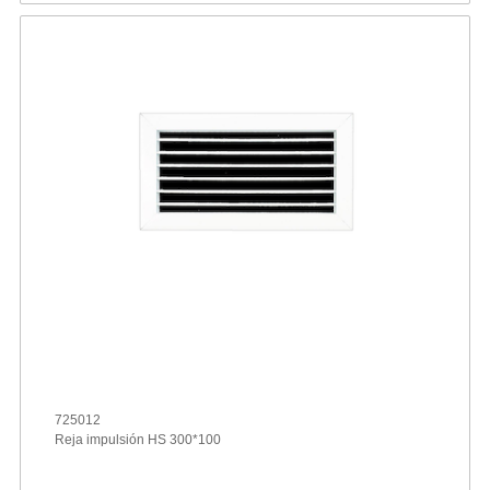
725012
Reja impulsión HS 300*100