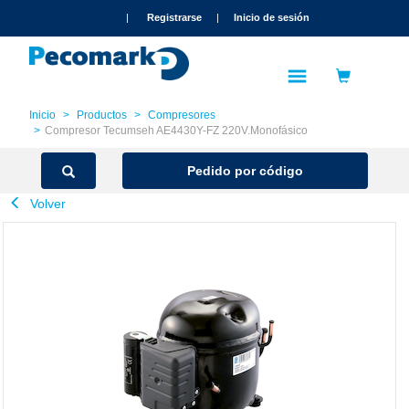
text.skipToContent
text.skipToNavigation
|
Registrarse
|
Inicio de sesión
Inicio
Productos
Compresores
Compresor Tecumseh AE4430Y-FZ 220V.Monofásico
Pedido por código
Volver