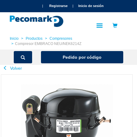
text.skipToContent
text.skipToNavigation
|
Registrarse
|
Inicio de sesión
Inicio
Productos
Compresores
Compresor EMBRACO NEU/NEK6214Z
Pedido por código
Volver