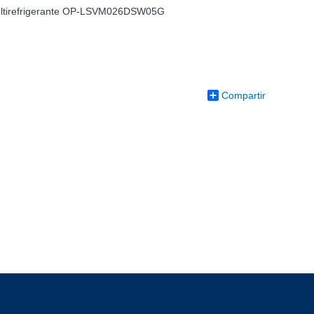
ultirefrigerante OP-LSVM026DSW05G
Compartir