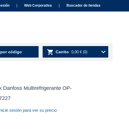
sesión
|
Web Corporativa
|
Buscador de tiendas
 por código
Carrito
0,00 €
(0)
 Danfoss Multirefrigerante OP-
7227
nicie sesión para ver su precio