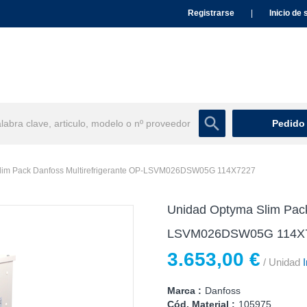
Registrarse
|
Inicio de 
Pedido
lim Pack Danfoss Multirefrigerante OP-LSVM026DSW05G 114X7227
Unidad Optyma Slim Pack
LSVM026DSW05G 114X
3.653,00 €
/ Unidad
I
Marca :
Danfoss
Cód. Material :
105975