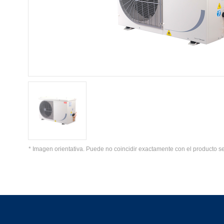
* Imagen orientativa. Puede no coincidir exactamente con el producto s