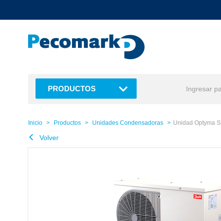
text.skipToContent
text.skipToNavigation
PRODUCTOS
Inicio
Productos
Unidades Condensadoras
Unidad Optyma S
Volver