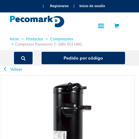
text.skipToContent
text.skipToNavigation
|
Registrarse
|
Inicio de sesión
Inicio
Productos
Compresores
Compresor Panasonic C-SBN 453 H8G
Pedido por código
Volver