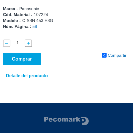
Marca :
Panasonic
Cód. Material :
107224
Modelo :
C-SBN 453 H8G
Núm. Página :
58
Compartir
Comprar
Detalle del producto