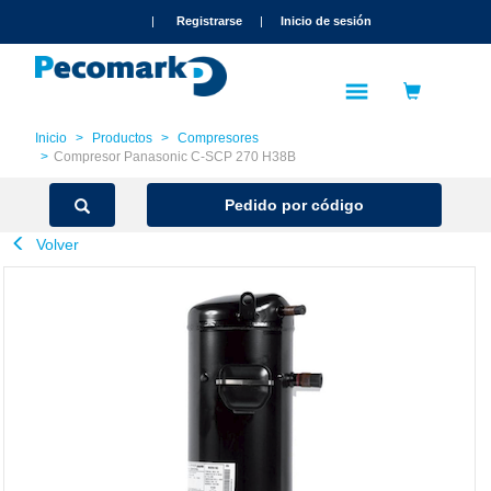
text.skipToContent
text.skipToNavigation
|
Registrarse
|
Inicio de sesión
Inicio
Productos
Compresores
Compresor Panasonic C-SCP 270 H38B
Pedido por código
Volver