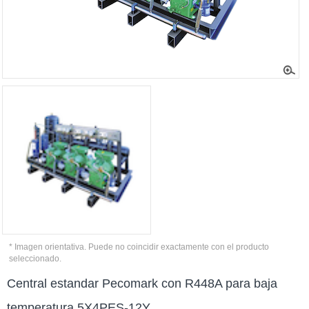
* Imagen orientativa. Puede no coincidir exactamente con el producto
seleccionado.
Central estandar Pecomark con R448A para baja
temperatura 5X4PES-12Y