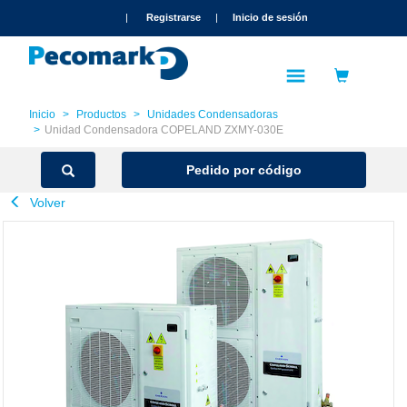
text.skipToContent
text.skipToNavigation
|
Registrarse
|
Inicio de sesión
Inicio
Productos
Unidades Condensadoras
Unidad Condensadora COPELAND ZXMY-030E
Pedido por código
Volver