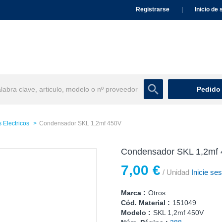
Registrarse
|
Inicio de 
Pedido
 Electricos
Condensador SKL 1,2mf 450V
Condensador SKL 1,2mf
7,00 €
/ Unidad
Inicie ses
Marca :
Otros
Cód. Material :
151049
Modelo :
SKL 1,2mf 450V