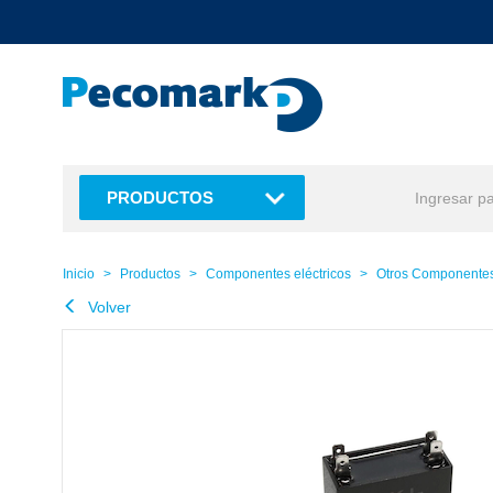
text.skipToContent
text.skipToNavigation
PRODUCTOS
Inicio
Productos
Componentes eléctricos
Otros Componentes
Volver