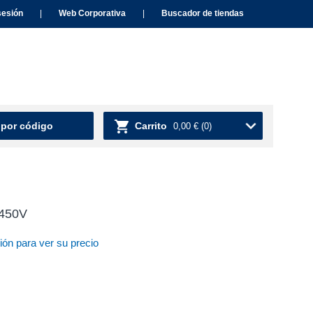
sesión
|
Web Corporativa
|
Buscador de tiendas
 por código
Carrito
0,00 €
(0)
 450V
ión para ver su precio