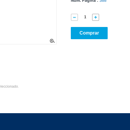
Núm. Página :
388
Comprar
eleccionado.