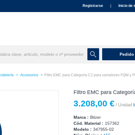
Registrarse
|
Inicio de 
Pedido
ostelería
Accesorios
Filtro EMC para Categoría C2 para variadores FQW y
Filtro EMC para Categor
3.208,00 €
/ Unidad
I
Marca :
Bitzer
Cód. Material :
157362
Modelo :
347955-02