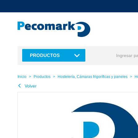
text.skipToContent
text.skipToNavigation
PRODUCTOS
Inicio
Productos
Hostelería, Cámaras frigoríficas y paneles
H
Volver