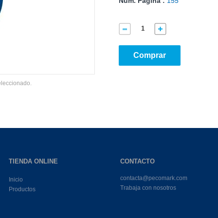
Núm. Página :
155
Comprar
eleccionado.
TIENDA ONLINE
CONTACTO
contacta@pecomark.com
Inicio
Trabaja con nosotros
Productos