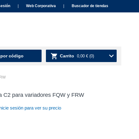
sesión
|
Web Corporativa
|
Buscador de tiendas
 por código
Carrito
0,00 €
(0)
 FRW
ía C2 para variadores FQW y FRW
nicie sesión para ver su precio