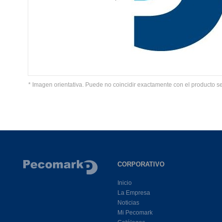
* Imagen orientativa. Puede no coincidir exactamente con el producto s
CORPORATIVO
Inicio
La Empresa
Noticias
Mi Pecomark