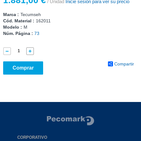
1.881,00 €
/ Unidad
Inicie sesión para ver su precio
Marca :
Tecumseh
Cód. Material :
162011
Modelo :
M
Núm. Página :
73
Compartir
Comprar
CORPORATIVO