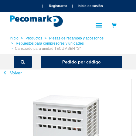
text.skipToContent
text.skipToNavigation
|
Registrarse
|
Inicio de sesión
Inicio
Productos
Piezas de recambio y accesorios
Repuestos para compresores y unidades
Carrozado para unidad TECUMSEH "S"
Pedido por código
Volver