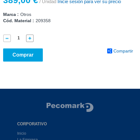
389,00 €
/ Unidad
Inicie sesión para ver su precio
Marca :
Otros
Cód. Material :
209358
Compartir
Comprar
CORPORATIVO
Inicio
La Empresa