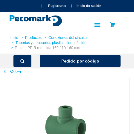
text.skipToContent
text.skipToNavigation
|
Registrarse
|
Inicio de sesión
Inicio
Productos
Conexiones del circuito
Tuberías y accesorios plásticos termofusión
Te tope PP-R reducida 160-110-160 mm
Pedido por código
Volver